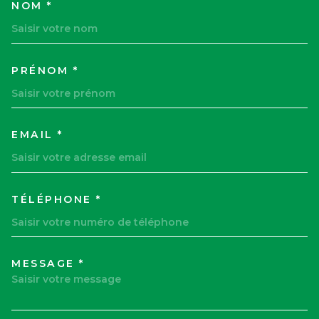
NOM *
TRAD_MELTEM_VOSCOORDON
PRÉNOM *
EMAIL *
TÉLÉPHONE *
MESSAGE *
TRAD_MELTEM_VOREDEMAND