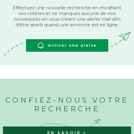
BUDGET
Effectuez une nouvelle recherche en modifiant
BIENS V
vos critères et ne manquez aucune de nos
nouveautés en vous créant une alerte mail afin
Surface
d'être averti quand une annonce est en ligne.
SURFACE
Pièces
Activer une alerte
PIÈCES
RÉFÉRENCE
CRITÈRES SUPPLÉMENTAIRES
Piscine
Parking
Terrasse
CONFIEZ-NOUS VOTRE
RECHERCHE
RECHERCHER
EN SAVOIR +